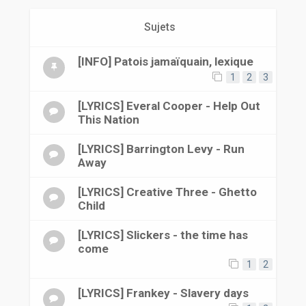
r
Sujets
[INFO] Patois jamaïquain, lexique
1
2
3
[LYRICS] Everal Cooper - Help Out
This Nation
[LYRICS] Barrington Levy - Run
Away
[LYRICS] Creative Three - Ghetto
Child
[LYRICS] Slickers - the time has
come
1
2
[LYRICS] Frankey - Slavery days