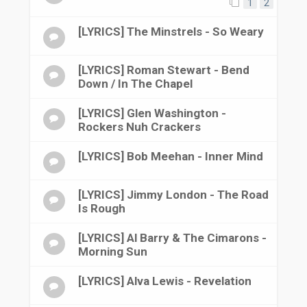
1
2
[LYRICS] The Minstrels - So Weary
[LYRICS] Roman Stewart - Bend
Down / In The Chapel
[LYRICS] Glen Washington -
Rockers Nuh Crackers
[LYRICS] Bob Meehan - Inner Mind
[LYRICS] Jimmy London - The Road
Is Rough
[LYRICS] Al Barry & The Cimarons -
Morning Sun
[LYRICS] Alva Lewis - Revelation