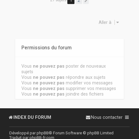
1
2
Suivante
Aller à
Permissions du forum
Vous
ne pouvez pas
poster de nouveaux
sujets
Vous
ne pouvez pas
répondre aux sujets
Vous
ne pouvez pas
modifier vos messages
Vous
ne pouvez pas
supprimer vos messages
Vous
ne pouvez pas
joindre des fichiers
INDEX DU FORUM
Nous contacter
Développé par
phpBB
® Forum Software © phpBB Limited
Traduit par
phpBB-fr.com