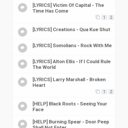
[LYRICS] Victim Of Capital - The
Time Has Come
1
2
[LYRICS] Creations - Qua Kue Shut
[LYRICS] Somolians - Rock With Me
[LYRICS] Alton Ellis - If I Could Rule
The World
[LYRICS] Larry Marshall - Broken
Heart
1
2
[HELP] Black Roots - Seeing Your
Face
[HELP] Burning Spear - Door Peep
Shall Not Enter