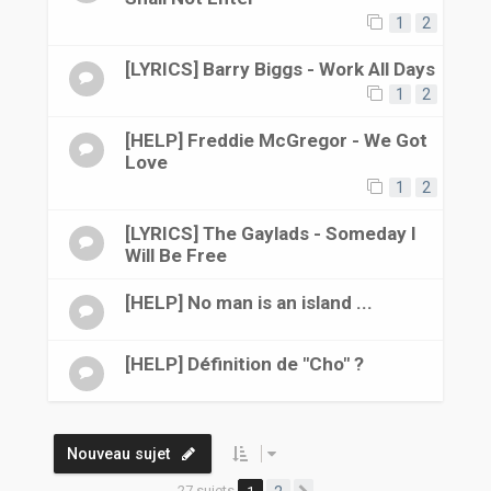
1
2
[LYRICS] Barry Biggs - Work All Days
1
2
[HELP] Freddie McGregor - We Got
Love
1
2
[LYRICS] The Gaylads - Someday I
Will Be Free
[HELP] No man is an island ...
[HELP] Définition de "Cho" ?
Nouveau sujet
27 sujets