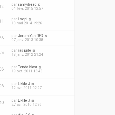
par
samydread
12
04 févr. 2015 12:57
par
Loopi
11
13 mai 2014 19:26
par
JeremiYah RFD
58
07 janv. 2013 10:38
par
ras jude
68
18 janv. 2012 21:24
par
Tenda blast
08
19 oct. 2011 15:43
par
Likkle J
96
12 avr. 2011 02:27
par
Likkle J
40
27 avr. 2010 12:36