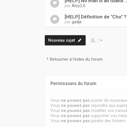
[HELP] No man is an island ..
par
Aloy2.0
[HELP] Définition de "Cho" ?
par
gadje
Nouveau sujet
Retourner à l’index du forum
Permissions du forum
Vous
ne pouvez pas
poster de nouveaux
Vous
ne pouvez pas
répondre aux sujet
Vous
ne pouvez pas
modifier vos mess
Vous
ne pouvez pas
supprimer vos mes
Vous
ne pouvez pas
joindre des fichiers