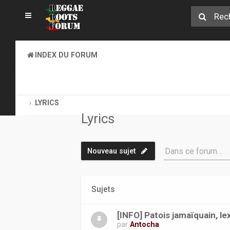
INDEX DU FORUM
REGGAE ROOTS MUSIC
BMW, RASTAFARI, LYRICS
LYRICS
Lyrics
Dans ce forum…
Nouveau sujet
Sujets
[INFO] Patois jamaïquain, le
par
Antocha