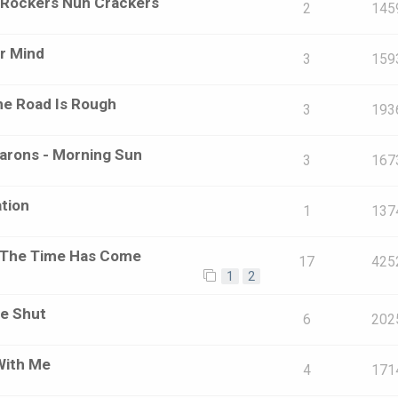
- Rockers Nuh Crackers
2
145
r Mind
3
159
he Road Is Rough
3
193
marons - Morning Sun
3
167
ation
1
137
 - The Time Has Come
17
425
1
2
ue Shut
6
202
With Me
4
171