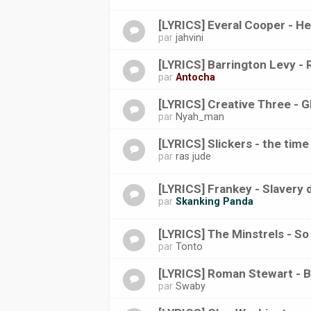
[LYRICS] Everal Cooper - He
par
jahvini
[LYRICS] Barrington Levy -
par
Antocha
[LYRICS] Creative Three - G
par
Nyah_man
[LYRICS] Slickers - the tim
par
ras jude
[LYRICS] Frankey - Slavery 
par
Skanking Panda
[LYRICS] The Minstrels - S
par
Tonto
[LYRICS] Roman Stewart - B
par
Swaby