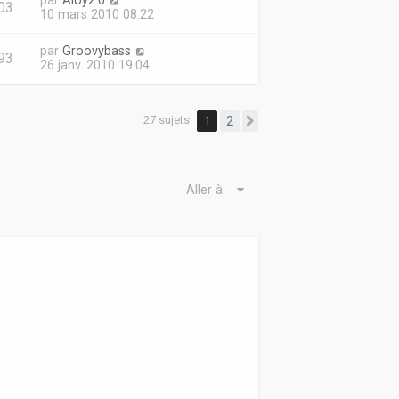
par
Aloy2.0
03
10 mars 2010 08:22
par
Groovybass
93
26 janv. 2010 19:04
27 sujets
1
2
Suivante
Aller à