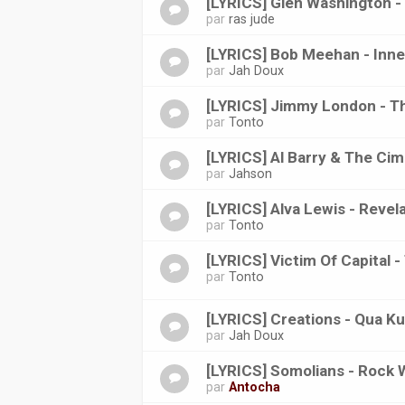
[LYRICS] Glen Washington 
par
ras jude
[LYRICS] Bob Meehan - Inne
par
Jah Doux
[LYRICS] Jimmy London - T
par
Tonto
[LYRICS] Al Barry & The Ci
par
Jahson
[LYRICS] Alva Lewis - Revel
par
Tonto
[LYRICS] Victim Of Capital
par
Tonto
[LYRICS] Creations - Qua K
par
Jah Doux
[LYRICS] Somolians - Rock 
par
Antocha