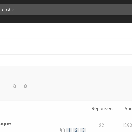
Rechercher
Recherche avancée
Réponses
Vu
xique
22
129
1
2
3