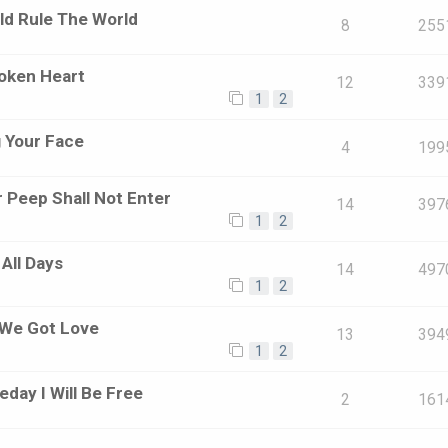
ould Rule The World
8
255
roken Heart
12
339
1
2
g Your Face
4
199
r Peep Shall Not Enter
14
397
1
2
 All Days
14
497
1
2
 We Got Love
13
394
1
2
day I Will Be Free
2
161