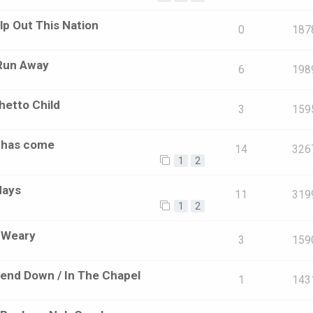
lp Out This Nation
0
187
 Run Away
6
198
hetto Child
3
159
e has come
14
326
1
2
days
11
319
1
2
o Weary
3
159
end Down / In The Chapel
1
143