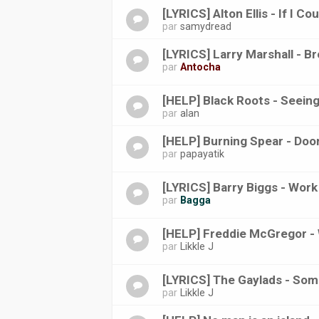
[LYRICS] Alton Ellis - If I C
par
samydread
[LYRICS] Larry Marshall - B
par
Antocha
[HELP] Black Roots - Seein
par
alan
[HELP] Burning Spear - Doo
par
papayatik
[LYRICS] Barry Biggs - Work
par
Bagga
[HELP] Freddie McGregor -
par
Likkle J
[LYRICS] The Gaylads - Some
par
Likkle J