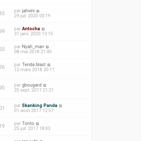
par
jahvini
85
29 juil. 2020 00:19
par
Antocha
99
31 janv. 2020 13:15
par
Nyah_man
55
08 mai 2018 21:40
par
Tenda blast
76
12 mars 2018 20:11
par
gbougard
90
25 sept. 2017 21:21
par
Skanking Panda
01
01 août 2017 12:57
par
Tonto
19
25 juil. 2017 18:03