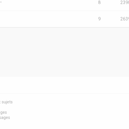
.
8
239
9
263
 sujets
s
ages
sages