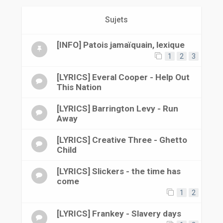
r
Sujets
[INFO] Patois jamaïquain, lexique
1
2
3
[LYRICS] Everal Cooper - Help Out
This Nation
[LYRICS] Barrington Levy - Run
Away
[LYRICS] Creative Three - Ghetto
Child
[LYRICS] Slickers - the time has
come
1
2
[LYRICS] Frankey - Slavery days