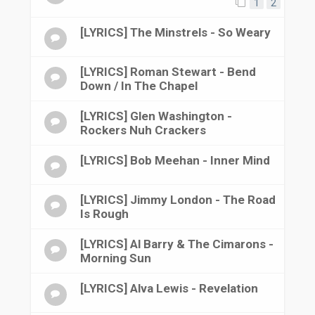
1
2
[LYRICS] The Minstrels - So Weary
[LYRICS] Roman Stewart - Bend
Down / In The Chapel
[LYRICS] Glen Washington -
Rockers Nuh Crackers
[LYRICS] Bob Meehan - Inner Mind
[LYRICS] Jimmy London - The Road
Is Rough
[LYRICS] Al Barry & The Cimarons -
Morning Sun
[LYRICS] Alva Lewis - Revelation