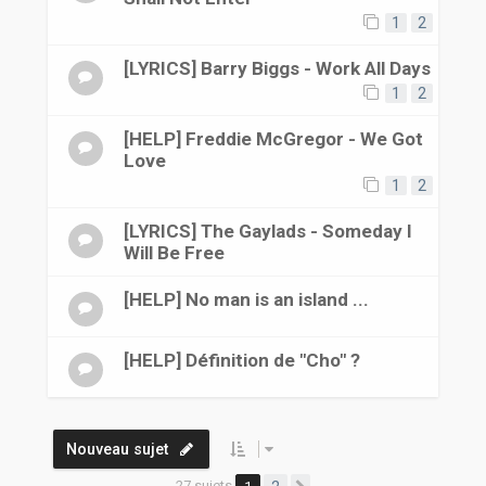
1
2
[LYRICS] Barry Biggs - Work All Days
1
2
[HELP] Freddie McGregor - We Got
Love
1
2
[LYRICS] The Gaylads - Someday I
Will Be Free
[HELP] No man is an island ...
[HELP] Définition de "Cho" ?
Nouveau sujet
27 sujets