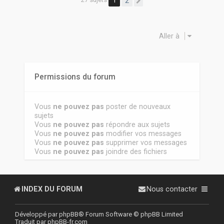
1
2
Suivante
Aller à
Permissions du forum
Vous
ne pouvez pas
poster de nouveaux
sujets
Vous
ne pouvez pas
répondre aux sujets
Vous
ne pouvez pas
modifier vos messages
Vous
ne pouvez pas
supprimer vos messages
Vous
ne pouvez pas
joindre des fichiers
INDEX DU FORUM
Nous contacter
Développé par
phpBB
® Forum Software © phpBB Limited
Traduit par
phpBB-fr.com