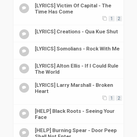
[LYRICS] Victim Of Capital - The
Time Has Come
1
2
[LYRICS] Creations - Qua Kue Shut
[LYRICS] Somolians - Rock With Me
[LYRICS] Alton Ellis - If I Could Rule
The World
[LYRICS] Larry Marshall - Broken
Heart
1
2
[HELP] Black Roots - Seeing Your
Face
[HELP] Burning Spear - Door Peep
Shall Not Enter