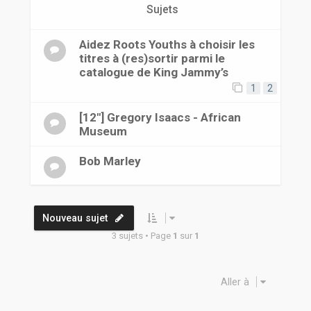
r
Sujets
Aidez Roots Youths à choisir les
titres à (res)sortir parmi le
catalogue de King Jammy’s
1
2
[12"] Gregory Isaacs - African
Museum
Bob Marley
Nouveau sujet
3 sujets • Page
1
sur
1
Aller à