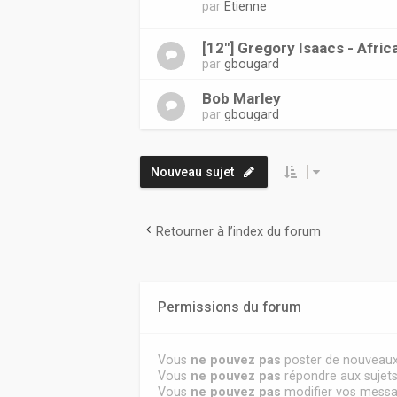
par
Etienne
[12"] Gregory Isaacs - Afr
par
gbougard
Bob Marley
par
gbougard
Nouveau sujet
Retourner à l’index du forum
Permissions du forum
Vous
ne pouvez pas
poster de nouveaux
Vous
ne pouvez pas
répondre aux sujet
Vous
ne pouvez pas
modifier vos mess