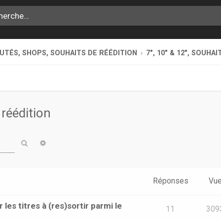
TÉS, SHOPS, SOUHAITS DE RÉÉDITION
7", 10" & 12", SOUHA
 réédition
Rechercher
Recherche avancée
Réponses
Vu
les titres à (res)sortir parmi le
11
309