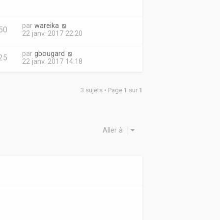
par
wareika
50
22 janv. 2017 22:20
par
gbougard
25
22 janv. 2017 14:18
3 sujets • Page
1
sur
1
Aller à