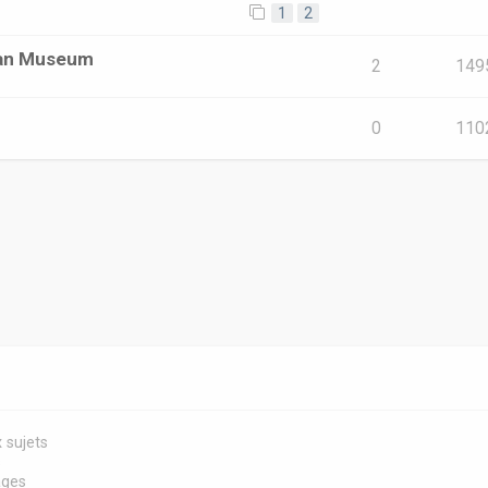
1
2
ican Museum
2
149
0
110
 sujets
s
ages