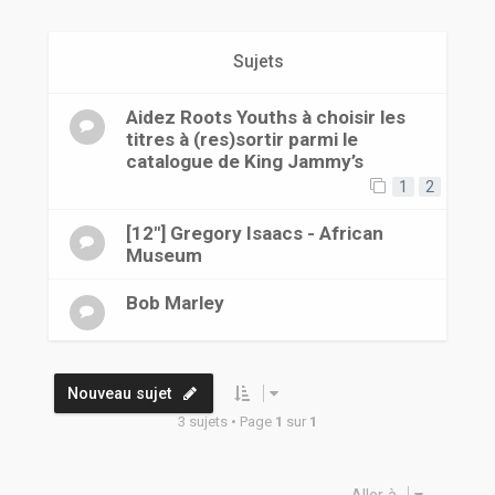
r
Sujets
Aidez Roots Youths à choisir les
titres à (res)sortir parmi le
catalogue de King Jammy’s
1
2
[12"] Gregory Isaacs - African
Museum
Bob Marley
Nouveau sujet
3 sujets • Page
1
sur
1