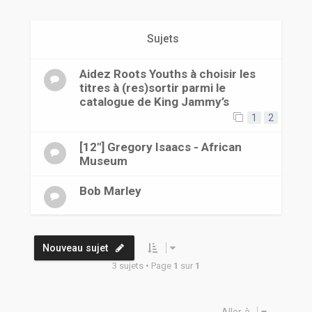
r
Sujets
Aidez Roots Youths à choisir les
titres à (res)sortir parmi le
catalogue de King Jammy’s
1
2
[12"] Gregory Isaacs - African
Museum
Bob Marley
Nouveau sujet
3 sujets • Page
1
sur
1