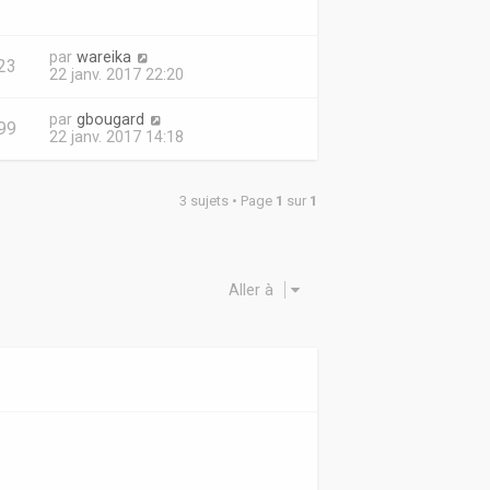
par
wareika
23
22 janv. 2017 22:20
par
gbougard
99
22 janv. 2017 14:18
3 sujets • Page
1
sur
1
Aller à