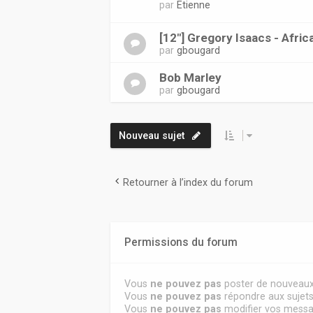
par
Etienne
[12"] Gregory Isaacs - Afr
par
gbougard
Bob Marley
par
gbougard
Nouveau sujet
Retourner à l’index du forum
Permissions du forum
Vous
ne pouvez pas
poster de nouveaux
Vous
ne pouvez pas
répondre aux sujet
Vous
ne pouvez pas
modifier vos mess