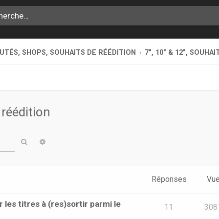
TÉS, SHOPS, SOUHAITS DE RÉÉDITION
7", 10" & 12", SOUHA
 réédition
Rechercher
Recherche avancée
Réponses
Vu
les titres à (res)sortir parmi le
11
308