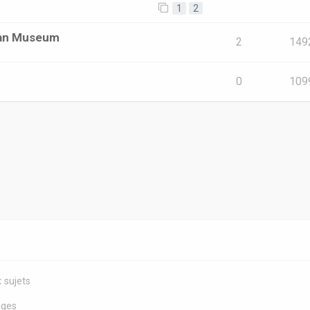
1
2
ican Museum
2
149
0
109
 sujets
s
ages