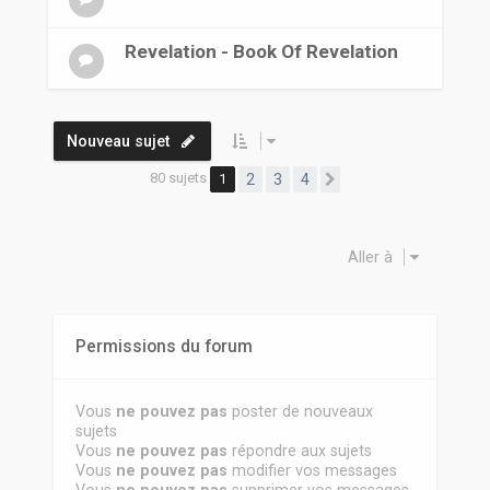
Revelation - Book Of Revelation
Nouveau sujet
80 sujets
1
2
3
4
Suivante
Aller à
Permissions du forum
Vous
ne pouvez pas
poster de nouveaux
sujets
Vous
ne pouvez pas
répondre aux sujets
Vous
ne pouvez pas
modifier vos messages