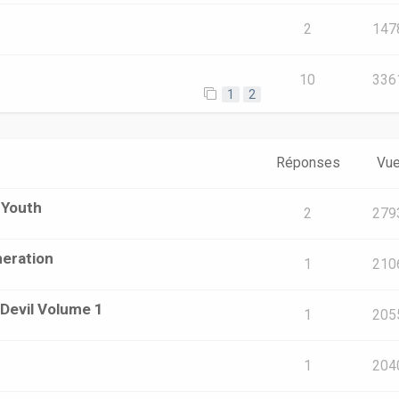
2
147
10
336
1
2
Réponses
Vu
 Youth
2
279
neration
1
210
 Devil Volume 1
1
205
1
204