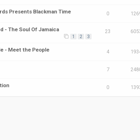
cords Presents Blackman Time
0
126
ard - The Soul Of Jamaica
23
605
1
2
3
e - Meet the People
4
193
7
248
tion
0
139