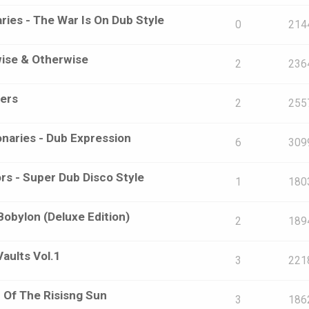
aries - The War Is On Dub Style
0
214
bwise & Otherwise
2
236
ters
2
255
onaries - Dub Expression
6
309
s - Super Dub Disco Style
1
180
obylon (Deluxe Edition)
2
189
Vaults Vol.1
3
221
 Of The Risisng Sun
3
186