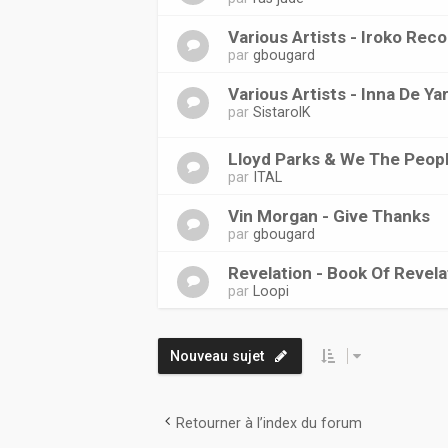
Various Artists - Iroko Re
par
gbougard
Various Artists - Inna De Y
par
SistarolK
Lloyd Parks & We The Peopl
par
ITAL
Vin Morgan - Give Thanks
par
gbougard
Revelation - Book Of Revela
par
Loopi
Nouveau sujet
Retourner à l’index du forum