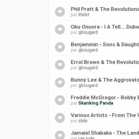
Phil Pratt & The Revolution
par
litelet
Oku Onuora - I A Tell... Du
par
gbougard
Benjammin - Sons & Daugh
par
gbougard
Errol Brown & The Revoluti
par
gbougard
Bunny Lee & The Aggrovator
par
gbougard
Freddie McGregor - Bobby B
par
Skanking Panda
Various Artists - From The 
par
slide
Jamaiel Shabaka - The Land
par
ras jude