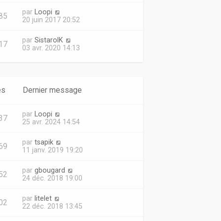
par
Loopi
85
20 juin 2017 20:52
par
SistarolK
17
03 avr. 2020 14:13
es
Dernier message
par
Loopi
37
25 avr. 2024 14:54
par
tsapik
69
11 janv. 2019 19:20
par
gbougard
52
24 déc. 2018 19:00
par
litelet
02
22 déc. 2018 13:45