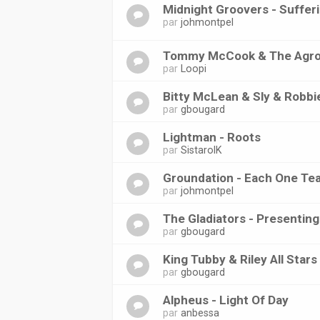
Midnight Groovers - Suffer
par
johmontpel
Tommy McCook & The Agrov
par
Loopi
Bitty McLean & Sly & Robbi
par
gbougard
Lightman - Roots
par
SistarolK
Groundation - Each One Te
par
johmontpel
The Gladiators - Presenting
par
gbougard
King Tubby & Riley All Star
par
gbougard
Alpheus - Light Of Day
par
anbessa