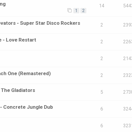
ing
14
544
1
2
ators - Super Star Disco Rockers
2
239
e - Love Restart
2
226
2
214
ach One (Remastered)
2
232
 The Gladiators
5
273
s - Concrete Jungle Dub
6
324
6
323