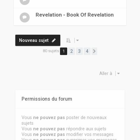
Revelation - Book Of Revelation
Nouveau sujet
80 sujets
1
2
3
4
Suivante
Aller à
Permissions du forum
Vous
ne pouvez pas
poster de nouveaux
sujets
Vous
ne pouvez pas
répondre aux sujets
Vous
ne pouvez pas
modifier vos messages