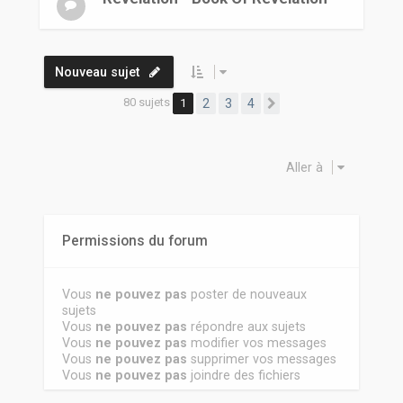
Nouveau sujet
80 sujets
1
2
3
4
Suivante
Aller à
Permissions du forum
Vous
ne pouvez pas
poster de nouveaux
sujets
Vous
ne pouvez pas
répondre aux sujets
Vous
ne pouvez pas
modifier vos messages
Vous
ne pouvez pas
supprimer vos messages
Vous
ne pouvez pas
joindre des fichiers