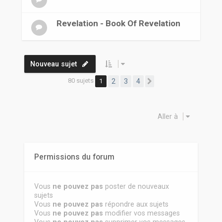
Revelation - Book Of Revelation
Nouveau sujet
80 sujets
1
2
3
4
Suivante
Aller à
Permissions du forum
Vous
ne pouvez pas
poster de nouveaux
sujets
Vous
ne pouvez pas
répondre aux sujets
Vous
ne pouvez pas
modifier vos messages