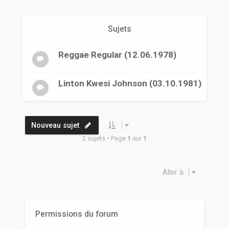
r
Sujets
Reggae Regular (12.06.1978)
Linton Kwesi Johnson (03.10.1981)
Nouveau sujet
2 sujets • Page
1
sur
1
Aller à
Permissions du forum