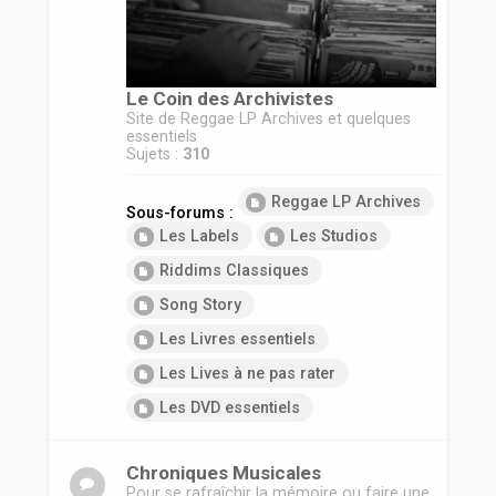
r
Le Coin des Archivistes
Site de Reggae LP Archives et quelques
essentiels
Sujets :
310
Reggae LP Archives
Sous-forums :
Les Labels
Les Studios
Riddims Classiques
Song Story
Les Livres essentiels
Les Lives à ne pas rater
Les DVD essentiels
Chroniques Musicales
Pour se rafraîchir la mémoire ou faire une