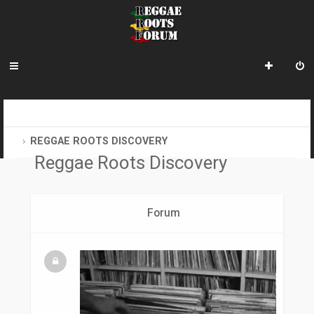
R
INDEX DU FORUM
e
REGGAE ROOTS DISCOVERY
Reggae Roots Discovery
c
h
e
Forum
r
c
h
e