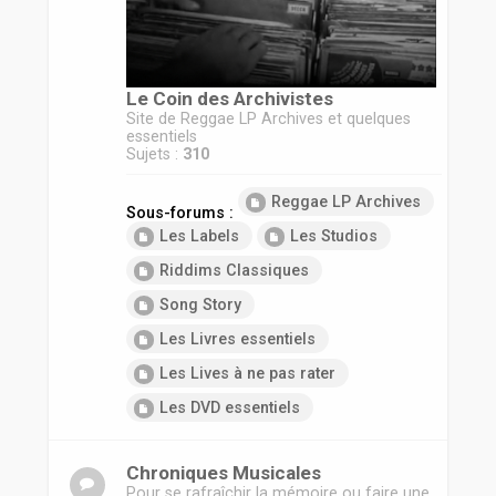
r
Le Coin des Archivistes
Site de Reggae LP Archives et quelques
essentiels
Sujets :
310
Reggae LP Archives
Sous-forums :
Les Labels
Les Studios
Riddims Classiques
Song Story
Les Livres essentiels
Les Lives à ne pas rater
Les DVD essentiels
Chroniques Musicales
Pour se rafraîchir la mémoire ou faire une