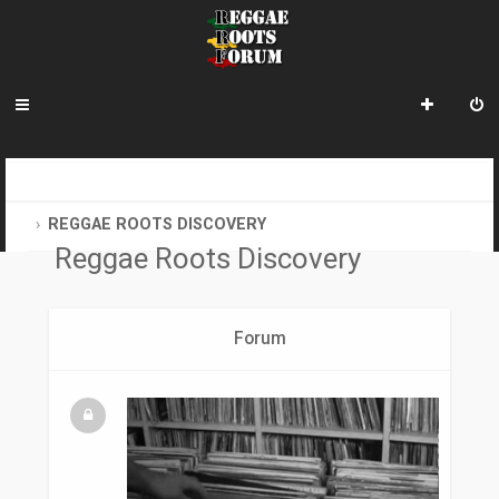
R
INDEX DU FORUM
e
REGGAE ROOTS DISCOVERY
Reggae Roots Discovery
c
h
e
Forum
r
c
h
e