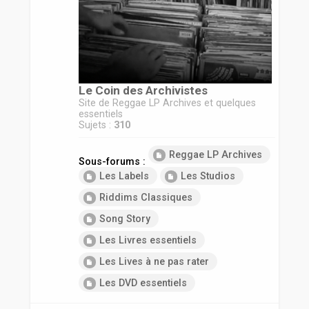
r
Le Coin des Archivistes
Site de Reggae LP Archives et quelques
essentiels
Sujets :
310
Reggae LP Archives
Sous-forums :
Les Labels
Les Studios
Riddims Classiques
Song Story
Les Livres essentiels
Les Lives à ne pas rater
Les DVD essentiels