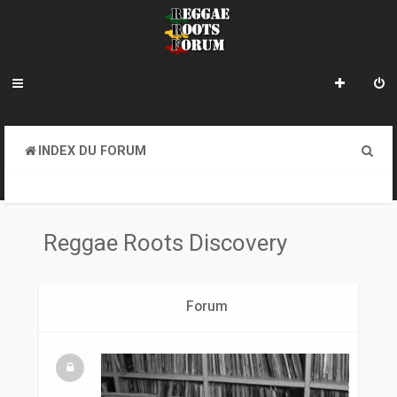
R
INDEX DU FORUM
e
REGGAE ROOTS DISCOVERY
c
h
Reggae Roots Discovery
e
r
Forum
c
h
e