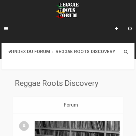
R
INDEX DU FORUM
REGGAE ROOTS DISCOVERY
e
c
h
Reggae Roots Discovery
e
r
Forum
c
h
e