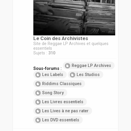
r
Le Coin des Archivistes
Site de Reggae LP Archives et quelques
essentiels
Sujets :
310
Reggae LP Archives
Sous-forums :
Les Labels
Les Studios
Riddims Classiques
Song Story
Les Livres essentiels
Les Lives à ne pas rater
Les DVD essentiels