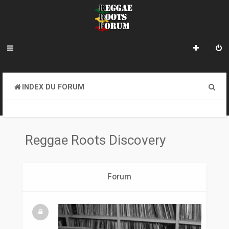
R
INDEX DU FORUM
e
REGGAE ROOTS DISCOVERY
c
h
Reggae Roots Discovery
e
r
Forum
c
h
e