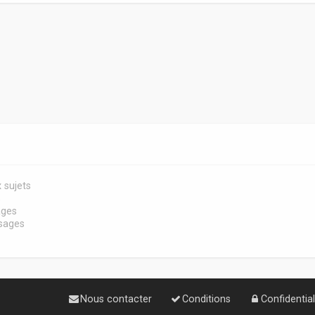
 sujets
s
ages
sages
Nous contacter
Conditions
Confidential