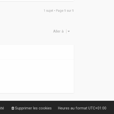
1 sujet • Page
1
sur
1
Aller à
ité
Supprimer les cookies
Heures au format
UTC+01:00