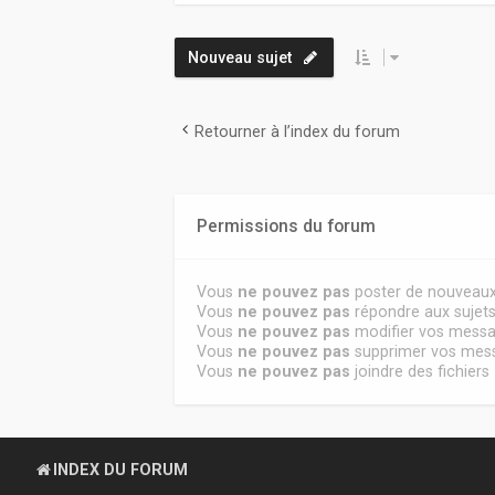
Nouveau sujet
Retourner à l’index du forum
Permissions du forum
Vous
ne pouvez pas
poster de nouveaux
Vous
ne pouvez pas
répondre aux sujet
Vous
ne pouvez pas
modifier vos mess
Vous
ne pouvez pas
supprimer vos mes
Vous
ne pouvez pas
joindre des fichiers
INDEX DU FORUM