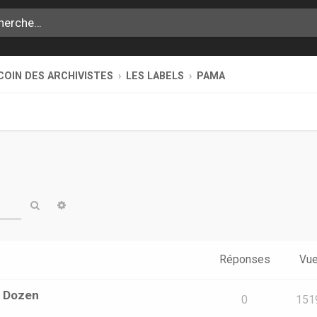
COIN DES ARCHIVISTES
LES LABELS
PAMA
Rechercher
Recherche avancée
Réponses
Vu
y Dozen
0
151