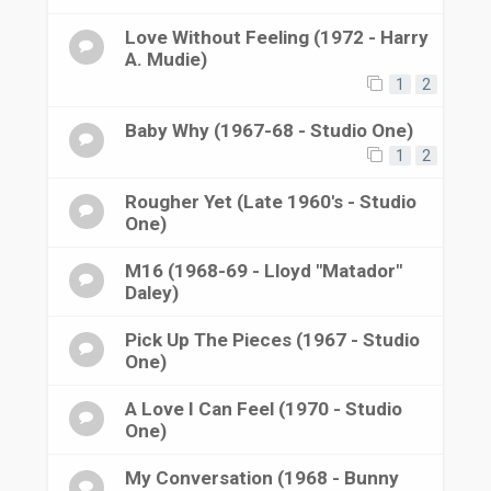
r
Love Without Feeling (1972 - Harry
A. Mudie)
1
2
Baby Why (1967-68 - Studio One)
1
2
Rougher Yet (Late 1960's - Studio
One)
M16 (1968-69 - Lloyd "Matador"
Daley)
Pick Up The Pieces (1967 - Studio
One)
A Love I Can Feel (1970 - Studio
One)
My Conversation (1968 - Bunny