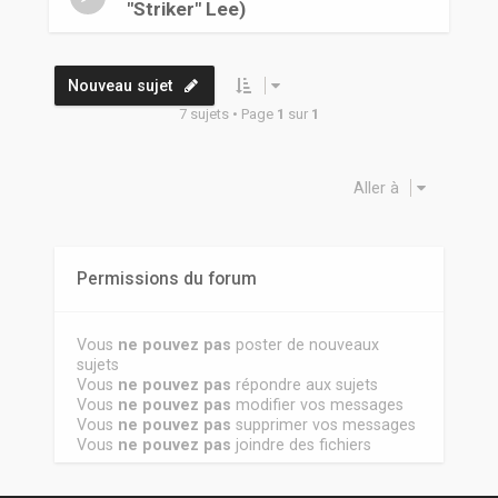
"Striker" Lee)
Nouveau sujet
7 sujets • Page
1
sur
1
Aller à
Permissions du forum
Vous
ne pouvez pas
poster de nouveaux
sujets
Vous
ne pouvez pas
répondre aux sujets
Vous
ne pouvez pas
modifier vos messages
Vous
ne pouvez pas
supprimer vos messages
Vous
ne pouvez pas
joindre des fichiers