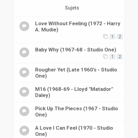
r
Sujets
Love Without Feeling (1972 - Harry
A. Mudie)
1
2
Baby Why (1967-68 - Studio One)
1
2
Rougher Yet (Late 1960's - Studio
One)
M16 (1968-69 - Lloyd "Matador"
Daley)
Pick Up The Pieces (1967 - Studio
One)
A Love I Can Feel (1970 - Studio
One)