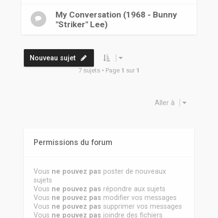
My Conversation (1968 - Bunny
"Striker" Lee)
Nouveau sujet
7 sujets • Page
1
sur
1
Aller à
Permissions du forum
Vous
ne pouvez pas
poster de nouveaux
sujets
Vous
ne pouvez pas
répondre aux sujets
Vous
ne pouvez pas
modifier vos messages
Vous
ne pouvez pas
supprimer vos messages
Vous
ne pouvez pas
joindre des fichiers