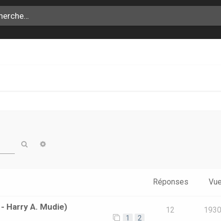
Rechercher
Recherche avancée
Réponses
Vu
- Harry A. Mudie)
12
193
1
2