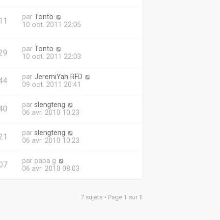
par
Tonto
11
10 oct. 2011 22:05
par
Tonto
29
10 oct. 2011 22:03
par
JeremiYah RFD
44
09 oct. 2011 20:41
par
slengteng
40
06 avr. 2010 10:23
par
slengteng
21
06 avr. 2010 10:23
par
papa g
07
06 avr. 2010 08:03
7 sujets • Page
1
sur
1