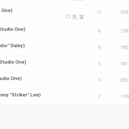
o One)
11
339
1
2
Studio One)
0
128
dor" Daley)
3
182
 Studio One)
3
181
tudio One)
9
283
nny "Striker" Lee)
2
175