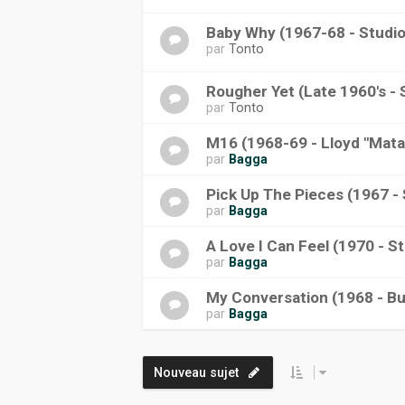
Baby Why (1967-68 - Studi
par
Tonto
Rougher Yet (Late 1960's - 
par
Tonto
M16 (1968-69 - Lloyd "Mata
par
Bagga
Pick Up The Pieces (1967 -
par
Bagga
A Love I Can Feel (1970 - S
par
Bagga
My Conversation (1968 - Bu
par
Bagga
Nouveau sujet