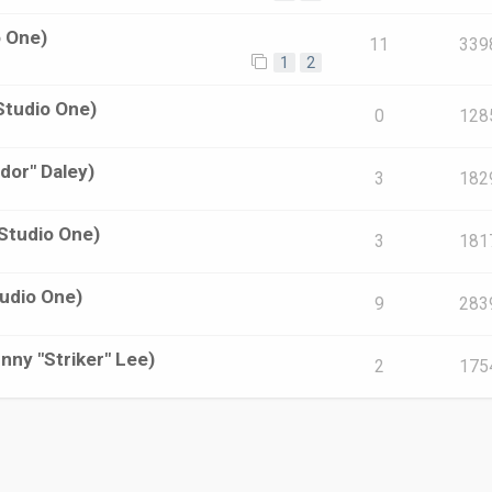
o One)
11
339
1
2
Studio One)
0
128
dor" Daley)
3
182
 Studio One)
3
181
tudio One)
9
283
nny "Striker" Lee)
2
175