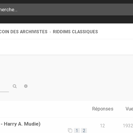
COIN DES ARCHIVISTES
RIDDIMS CLASSIQUES
Rechercher
Recherche avancée
Réponses
Vu
- Harry A. Mudie)
12
193
1
2