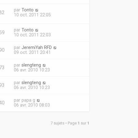
par
Tonto
82
10 oct. 2011 22:05
par
Tonto
59
10 oct. 2011 22:03
par
JeremiYah RFD
90
09 oct. 2011 20:41
par
slengteng
73
06 avr. 2010 10:23
par
slengteng
93
06 avr. 2010 10:23
par
papa g
40
06 avr. 2010 08:03
7 sujets • Page
1
sur
1