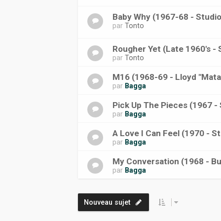
Baby Why (1967-68 - Studi
par
Tonto
Rougher Yet (Late 1960's - 
par
Tonto
M16 (1968-69 - Lloyd "Mata
par
Bagga
Pick Up The Pieces (1967 -
par
Bagga
A Love I Can Feel (1970 - S
par
Bagga
My Conversation (1968 - Bu
par
Bagga
Nouveau sujet