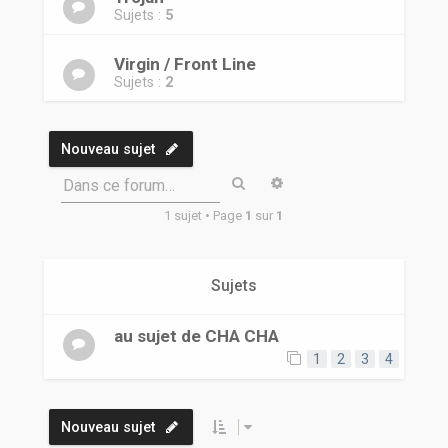
Sujets :
5
Virgin / Front Line
Sujets :
2
Nouveau sujet
Rechercher
Recherche avancée
Dans ce forum…
1 sujet • Page
1
sur
1
Sujets
au sujet de CHA CHA
1
2
3
4
Nouveau sujet