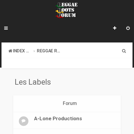
R
INDEX DU FORUM
REGGAE ROOTS DISCOVERY
e
LE COIN DES ARCHIVISTES
LES LABELS
c
h
Les Labels
e
r
Forum
c
h
A-Lone Productions
e