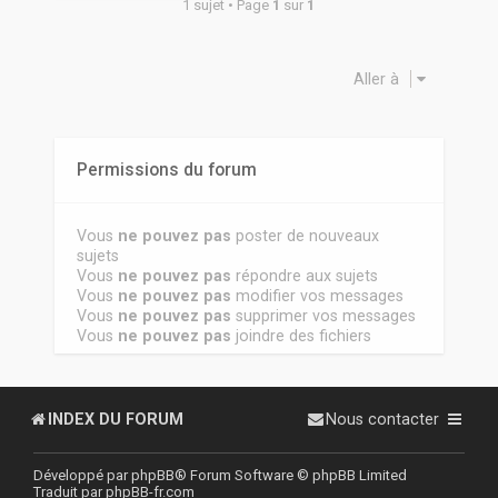
1 sujet • Page
1
sur
1
Aller à
Permissions du forum
Vous
ne pouvez pas
poster de nouveaux
sujets
Vous
ne pouvez pas
répondre aux sujets
Vous
ne pouvez pas
modifier vos messages
Vous
ne pouvez pas
supprimer vos messages
Vous
ne pouvez pas
joindre des fichiers
INDEX DU FORUM
Nous contacter
Développé par
phpBB
® Forum Software © phpBB Limited
Traduit par
phpBB-fr.com