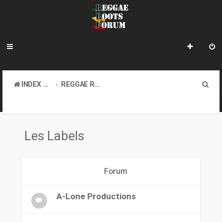
R
INDEX DU FORUM
REGGAE ROOTS DISCOVERY
e
LE COIN DES ARCHIVISTES
LES LABELS
c
h
Les Labels
e
r
Forum
c
h
A-Lone Productions
e