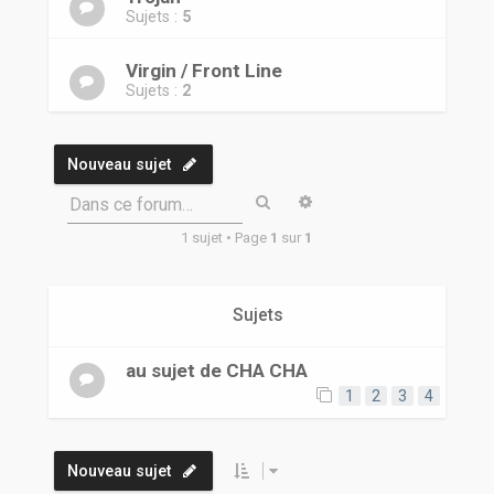
Sujets :
5
Virgin / Front Line
Sujets :
2
Nouveau sujet
Rechercher
Recherche avancée
Dans ce forum…
1 sujet • Page
1
sur
1
Sujets
au sujet de CHA CHA
1
2
3
4
Nouveau sujet