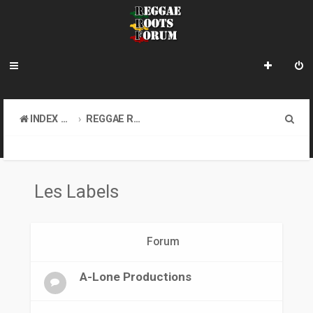
R
INDEX DU FORUM
REGGAE ROOTS DISCOVERY
e
LE COIN DES ARCHIVISTES
LES LABELS
c
h
Les Labels
e
r
Forum
c
h
A-Lone Productions
e