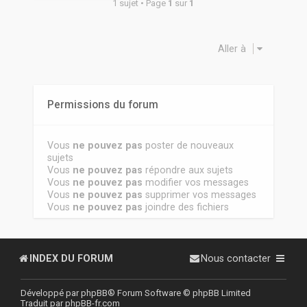
1 sujet • Page
1
sur
1
Aller à
Permissions du forum
Vous
ne pouvez pas
poster de nouveaux
sujets
Vous
ne pouvez pas
répondre aux sujets
Vous
ne pouvez pas
modifier vos messages
Vous
ne pouvez pas
supprimer vos messages
Vous
ne pouvez pas
joindre des fichiers
INDEX DU FORUM
Nous contacter
Développé par
phpBB
® Forum Software © phpBB Limited
Traduit par
phpBB-fr.com