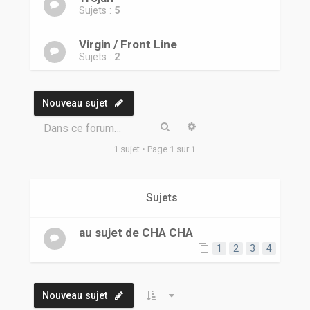
Sujets :
5
Virgin / Front Line
Sujets :
2
Nouveau sujet
Rechercher
Recherche avancée
Dans ce forum…
1 sujet • Page
1
sur
1
Sujets
au sujet de CHA CHA
1
2
3
4
Nouveau sujet