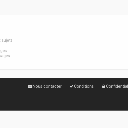
 sujets
s
ages
sages
Nous contacter
Conditions
Confidential