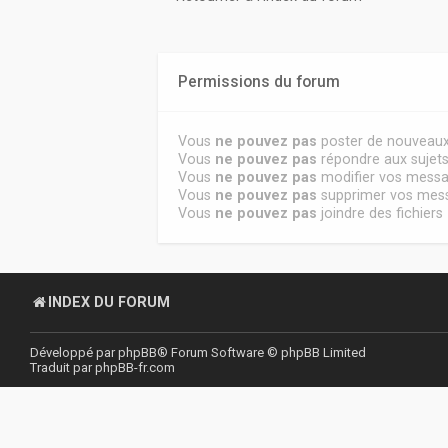
Permissions du forum
Vous
ne pouvez pas
poster de nouveaux
Vous
ne pouvez pas
répondre aux sujet
Vous
ne pouvez pas
modifier vos mess
Vous
ne pouvez pas
supprimer vos mes
Vous
ne pouvez pas
joindre des fichiers
INDEX DU FORUM
Développé par
phpBB
® Forum Software © phpBB Limited
Traduit par
phpBB-fr.com