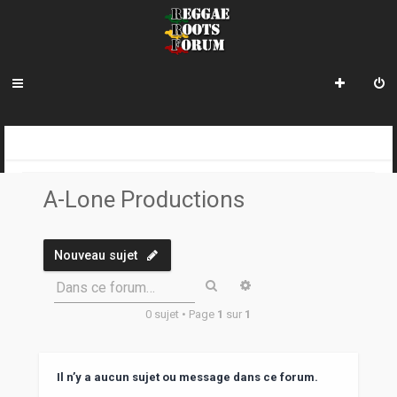
R
INDEX DU FORUM
REGGAE ROOTS DISCOVERY
LE COIN DES ARCHIVISTES
LES LABELS
A-LONE PRODUCTIONS
e
A-Lone Productions
c
h
Nouveau sujet
e
Rechercher
Recherche avancée
Dans ce forum…
r
0 sujet • Page
1
sur
1
c
h
e
Il n’y a aucun sujet ou message dans ce forum.