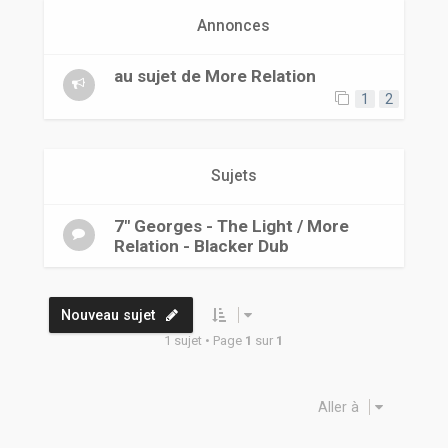
r
Annonces
au sujet de More Relation
1
2
Sujets
7" Georges - The Light / More
Relation - Blacker Dub
Nouveau sujet
1 sujet • Page
1
sur
1
Aller à