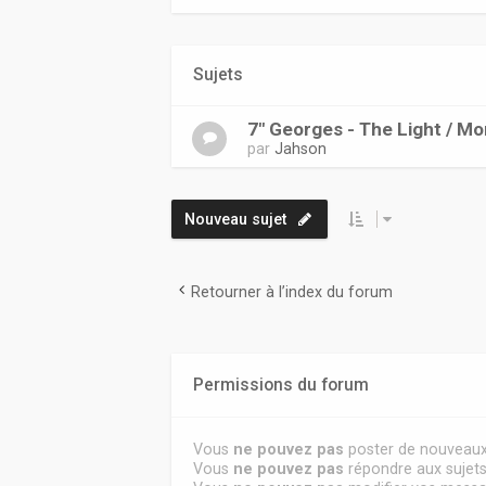
Sujets
7" Georges - The Light / Mo
par
Jahson
Nouveau sujet
Retourner à l’index du forum
Permissions du forum
Vous
ne pouvez pas
poster de nouveaux
Vous
ne pouvez pas
répondre aux sujet