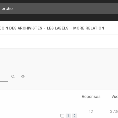
COIN DES ARCHIVISTES
LES LABELS
MORE RELATION
Rechercher
Recherche avancée
Réponses
Vu
12
373
1
2