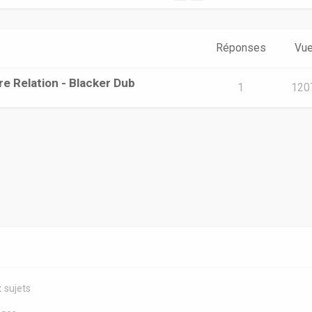
Réponses
Vu
re Relation - Blacker Dub
1
120
 sujets
s