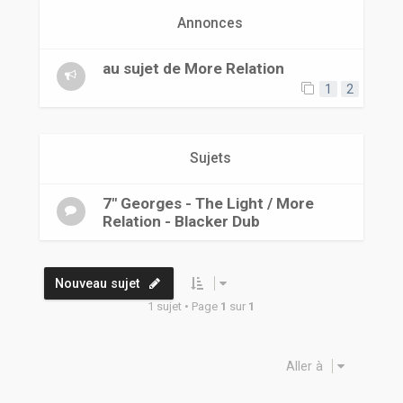
r
Annonces
au sujet de More Relation
1
2
Sujets
7" Georges - The Light / More
Relation - Blacker Dub
Nouveau sujet
1 sujet • Page
1
sur
1
Aller à