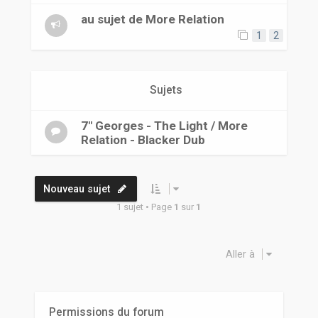
r
au sujet de More Relation
1
2
Sujets
7" Georges - The Light / More
Relation - Blacker Dub
Nouveau sujet
1 sujet • Page
1
sur
1
Aller à
Permissions du forum