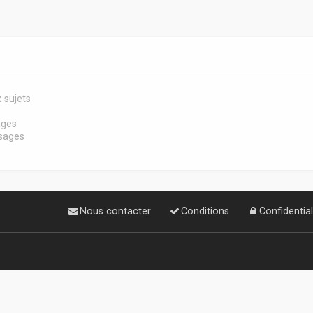
 sujets
s
ages
sages
Nous contacter
Conditions
Confidential