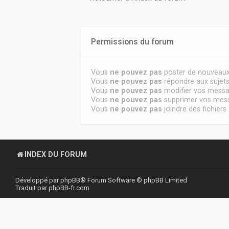
Permissions du forum
Vous
ne pouvez pas
poster de nouveaux
Vous
ne pouvez pas
répondre aux sujet
Vous
ne pouvez pas
modifier vos mess
Vous
ne pouvez pas
supprimer vos mes
Vous
ne pouvez pas
joindre des fichiers
INDEX DU FORUM
Développé par
phpBB
® Forum Software © phpBB Limited
Traduit par
phpBB-fr.com