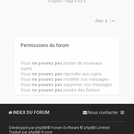
6 sujets • Page
1
sur
1
Aller à
Permissions du forum
Vous
ne pouvez pas
poster de nouveaux
sujets
Vous
ne pouvez pas
répondre aux sujets
Vous
ne pouvez pas
modifier vos messages
Vous
ne pouvez pas
supprimer vos messages
Vous
ne pouvez pas
joindre des fichiers
INDEX DU FORUM
Nous contacter
Développé par
phpBB
® Forum Software © phpBB Limited
Traduit par
phpBB-fr.com