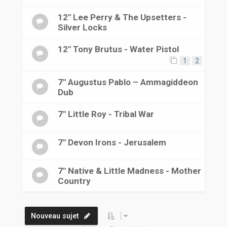
r
12" Lee Perry & The Upsetters -
Silver Locks
12" Tony Brutus - Water Pistol
1
2
7" Augustus Pablo – Ammagiddeon
Dub
7" Little Roy - Tribal War
7" Devon Irons - Jerusalem
7" Native & Little Madness - Mother
Country
Nouveau sujet