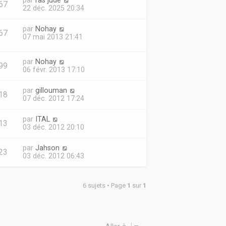
par
ras jude
67
22 déc. 2025 20:34
par
Nohay
67
07 mai 2013 21:41
par
Nohay
99
06 févr. 2013 17:10
par
gillouman
18
07 déc. 2012 17:24
par
ITAL
13
03 déc. 2012 20:10
par
Jahson
23
03 déc. 2012 06:43
6 sujets • Page
1
sur
1