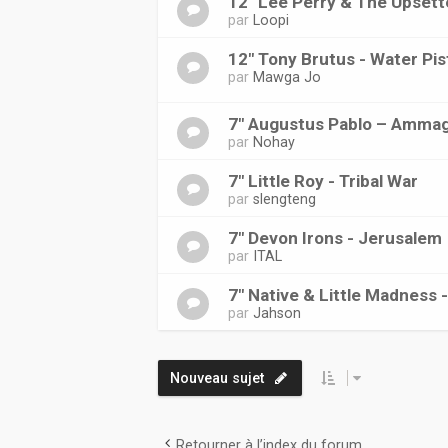
12" Lee Perry & The Upsette
par
Loopi
12" Tony Brutus - Water Pis
par
Mawga Jo
7" Augustus Pablo – Amma
par
Nohay
7" Little Roy - Tribal War
par
slengteng
7" Devon Irons - Jerusalem
par
ITAL
7" Native & Little Madness
par
Jahson
Nouveau sujet
Retourner à l’index du forum