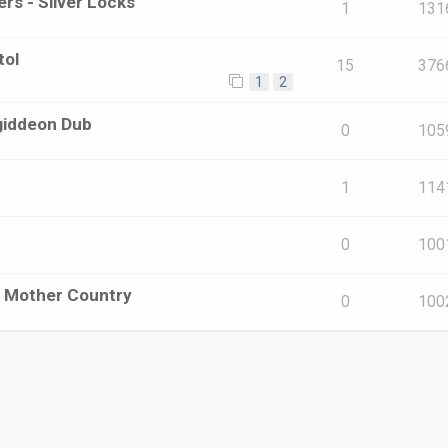
rs - Silver Locks
1
131
tol
15
376
1
2
giddeon Dub
0
105
1
114
0
100
 - Mother Country
0
100