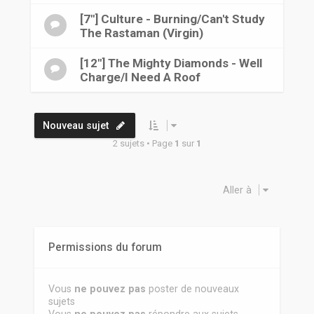
r
[7"] Culture - Burning/Can't Study
The Rastaman (Virgin)
[12"] The Mighty Diamonds - Well
Charge/I Need A Roof
Nouveau sujet
2 sujets • Page
1
sur
1
Aller à
Permissions du forum
Vous
ne pouvez pas
poster de nouveaux
sujets