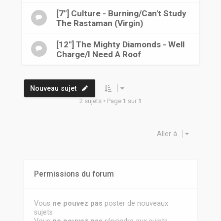
r
[7"] Culture - Burning/Can't Study
The Rastaman (Virgin)
[12"] The Mighty Diamonds - Well
Charge/I Need A Roof
Nouveau sujet
2 sujets • Page
1
sur
1
Aller à
Permissions du forum
Vous
ne pouvez pas
poster de nouveaux
sujets