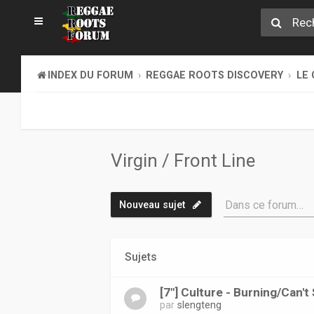
INDEX DU FORUM
REGGAE ROOTS DISCOVERY
LE 
Virgin / Front Line
Dans ce forum…
Nouveau sujet
Sujets
[7"] Culture - Burning/Can'
par
slengteng