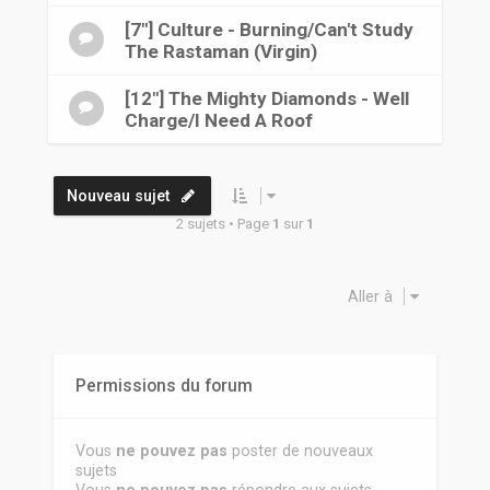
r
[7"] Culture - Burning/Can't Study
The Rastaman (Virgin)
[12"] The Mighty Diamonds - Well
Charge/I Need A Roof
Nouveau sujet
2 sujets • Page
1
sur
1
Aller à
Permissions du forum
Vous
ne pouvez pas
poster de nouveaux
sujets