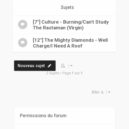
r
Sujets
[7"] Culture - Burning/Can't Study
The Rastaman (Virgin)
[12"] The Mighty Diamonds - Well
Charge/I Need A Roof
Nouveau sujet
2 sujets • Page
1
sur
1
Aller à
Permissions du forum