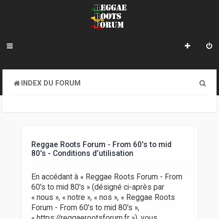
R
INDEX DU FORUM
e
c
h
e
Reggae Roots Forum - From 60's to mid
80's - Conditions d’utilisation
r
c
En accédant à « Reggae Roots Forum - From
60's to mid 80's » (désigné ci-après par
h
« nous », « notre », « nos », « Reggae Roots
e
Forum - From 60's to mid 80's »,
« https://reggaerootsforum.fr »), vous