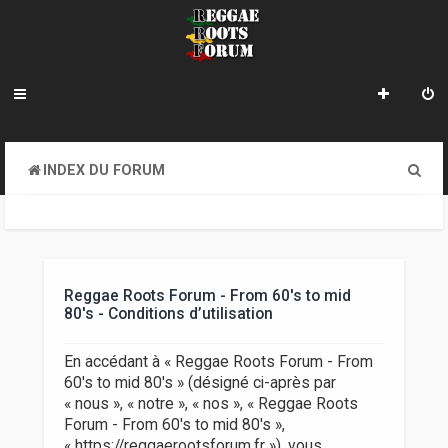
R
INDEX DU FORUM
e
c
h
e
Reggae Roots Forum - From 60's to mid
80's - Conditions d’utilisation
r
c
En accédant à « Reggae Roots Forum - From
60's to mid 80's » (désigné ci-après par
h
« nous », « notre », « nos », « Reggae Roots
e
Forum - From 60's to mid 80's »,
« https://reggaerootsforum.fr »), vous