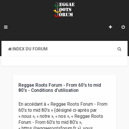
R
INDEX DU FORUM
e
c
h
e
Reggae Roots Forum - From 60's to mid
80's - Conditions d’utilisation
r
c
En accédant à « Reggae Roots Forum - From
60's to mid 80's » (désigné ci-après par
h
« nous », « notre », « nos », « Reggae Roots
e
Forum - From 60's to mid 80's »,
« https://reggaerootsforum.fr »), vous