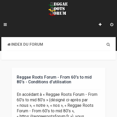
R
INDEX DU FORUM
e
c
h
e
Reggae Roots Forum - From 60's to mid
80's - Conditions d’utilisation
r
c
En accédant à « Reggae Roots Forum - From
60's to mid 80's » (désigné ci-après par
h
« nous », « notre », « nos », « Reggae Roots
e
Forum - From 60's to mid 80's »,
« https://reggaerootsforum.fr »), vous