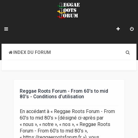
R
INDEX DU FORUM
e
c
h
e
Reggae Roots Forum - From 60's to mid
80's - Conditions d’utilisation
r
c
En accédant à « Reggae Roots Forum - From
60's to mid 80's » (désigné ci-après par
h
« nous », « notre », « nos », « Reggae Roots
e
Forum - From 60's to mid 80's »,
« https://reggaerootsforum.fr »), vous