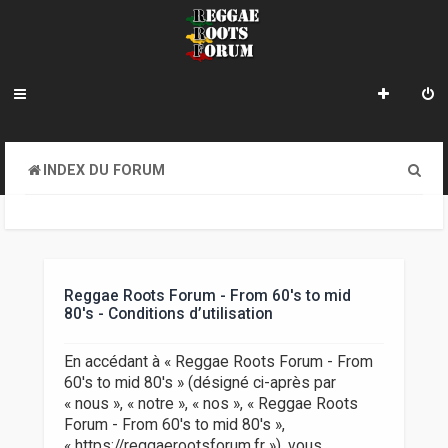
R
INDEX DU FORUM
e
c
h
e
Reggae Roots Forum - From 60's to mid
80's - Conditions d’utilisation
r
c
En accédant à « Reggae Roots Forum - From
60's to mid 80's » (désigné ci-après par
h
« nous », « notre », « nos », « Reggae Roots
e
Forum - From 60's to mid 80's »,
« https://reggaerootsforum.fr »), vous