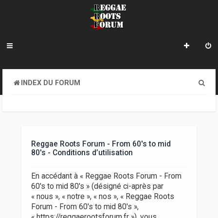
R
INDEX DU FORUM
e
c
h
e
Reggae Roots Forum - From 60's to mid
80's - Conditions d’utilisation
r
c
En accédant à « Reggae Roots Forum - From
60's to mid 80's » (désigné ci-après par
h
« nous », « notre », « nos », « Reggae Roots
e
Forum - From 60's to mid 80's »,
« https://reggaerootsforum.fr »), vous