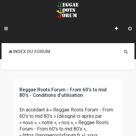
R
INDEX DU FORUM
e
c
h
e
Reggae Roots Forum - From 60's to mid
80's - Conditions d’utilisation
r
c
En accédant à « Reggae Roots Forum - From
60's to mid 80's » (désigné ci-après par
h
« nous », « notre », « nos », « Reggae Roots
e
Forum - From 60's to mid 80's »,
« https://reggaerootsforum.fr »), vous