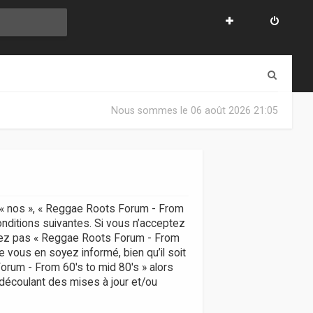
R
e
Nous sommes le 06 août 2026 21:05
c
h
e
r
c
, « nos », « Reggae Roots Forum - From
onditions suivantes. Si vous n’acceptez
h
lisez pas « Reggae Roots Forum - From
e
 vous en soyez informé, bien qu’il soit
Forum - From 60's to mid 80's » alors
r
découlant des mises à jour et/ou