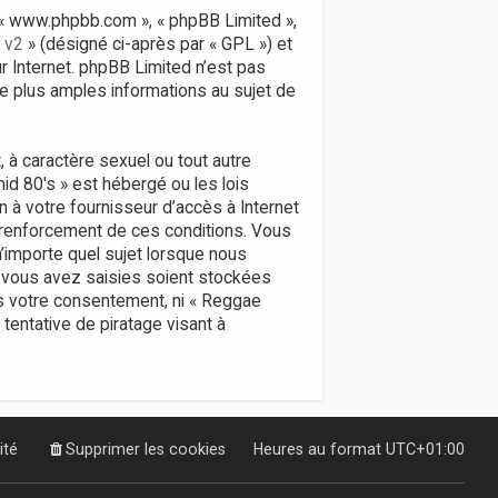
», « www.phpbb.com », « phpBB Limited »,
 v2
» (désigné ci-après par « GPL ») et
ur Internet. phpBB Limited n’est pas
 plus amples informations au sujet de
 à caractère sexuel ou tout autre
id 80's » est hébergé ou les lois
n à votre fournisseur d’accès à Internet
 renforcement de ces conditions. Vous
’importe quel sujet lorsque nous
 vous avez saisies soient stockées
ns votre consentement, ni « Reggae
entative de piratage visant à
ité
Supprimer les cookies
Heures au format
UTC+01:00