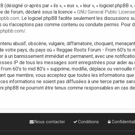
ésigné ci-après par « ils », « eux », « leur », « logiciel phpBB 
bre de forum, déclaré sous la licence «
GNU General Public License
hpbb.com
. Le logiciel phpBB facilite seulement les discussions s
 ou n’acceptons pas comme contenu ou conduite permis. Pour de
.phpbb.com/
.
tenu abusif, obscène, vulgaire, diffamatoire, choquant, menaçant,
 de votre pays, du pays où « Reggae Roots Forum - From 60's to m
er à un bannissement immédiat et permanent, avec une notificatio
resses IP de tous les messages sont enregistrées pour aider au
om 60's to mid 80's » supprime, modifie, déplace ou verrouille n
tant que membre, vous acceptez que toutes les informations que
ces informations ne soient pas diffusées à une tierce partie sa
 ni phpBB ne pourront être tenus comme responsables en cas de t
Nous contacter
Conditions
Confidential